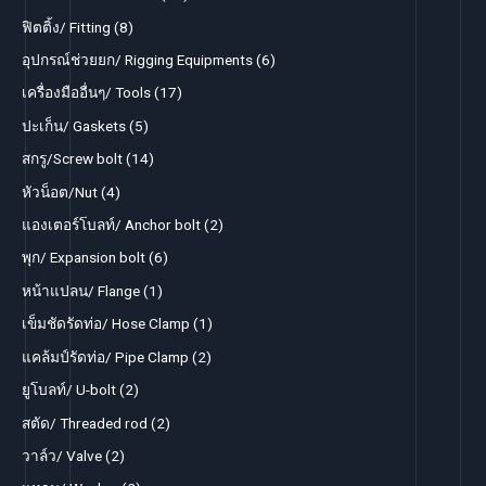
6
8
ฟิตติ้ง/ Fitting
8
p
p
6
อุปกรณ์ช่วยยก/ Rigging Equipments
6
r
r
p
1
เครื่องมืออื่นๆ/ Tools
17
o
o
r
7
5
ปะเก็น/ Gaskets
5
d
d
o
p
p
1
สกรู/Screw bolt
14
u
u
d
r
r
4
4
หัวน็อต/Nut
4
c
c
u
o
o
p
p
2
แองเตอร์โบลท์/ Anchor bolt
2
t
t
c
d
d
r
r
p
s
6
พุก/ Expansion bolt
6
s
t
u
u
o
o
r
p
1
หน้าแปลน/ Flange
1
s
c
c
d
d
o
r
p
1
เข็มชัดรัดท่อ/ Hose Clamp
1
t
t
u
u
d
o
r
p
s
2
แคล้มป์รัดท่อ/ Pipe Clamp
2
s
c
c
u
d
o
r
p
2
ยูโบลท์/ U-bolt
2
t
t
c
u
d
o
r
p
s
2
สตัด/ Threaded rod
2
s
t
c
u
d
o
r
p
2
วาล์ว/ Valve
2
s
t
c
u
d
o
r
p