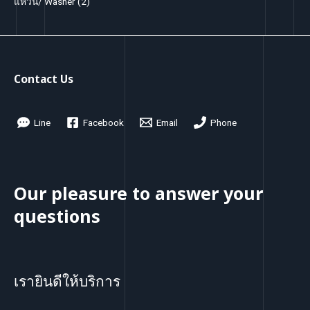
2
แหวน/ Washer
2
s
t
c
u
d
o
r
p
t
c
u
d
o
r
t
c
u
d
o
s
t
c
u
d
Contact Us
s
t
c
u
s
t
c
Line
Facebook
Email
Phone
s
t
s
Our pleasure to answer your
questions
เรายินดีให้บริการ