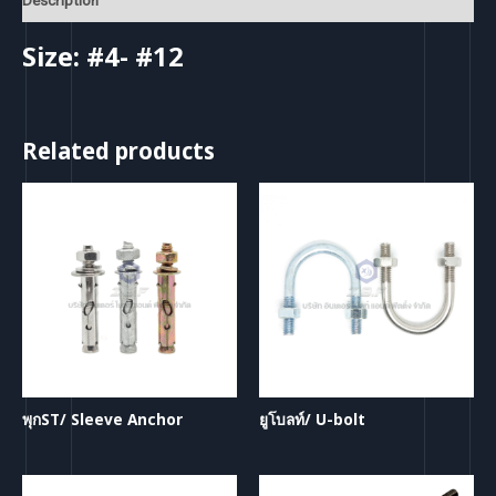
Description
Size: #4- #12
Related products
พุกST/ Sleeve Anchor
ยูโบลท์/ U-bolt