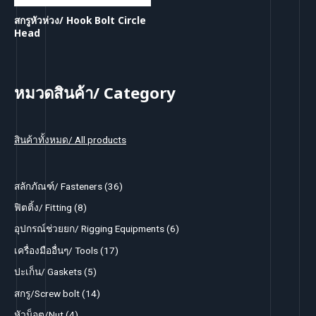
สกรูหัวห่วง/ Hook Bolt Circle
Head
หมวดสินค้า/ Category
สินค้าทั้งหมด/ All products
3
สลักภัณฑ์/ Fasteners
36
6
8
ฟิตติ้ง/ Fitting
8
p
p
6
อุปกรณ์ช่วยยก/ Rigging Equipments
6
r
r
p
1
เครื่องมืออื่นๆ/ Tools
17
o
o
r
7
5
ปะเก็น/ Gaskets
5
d
d
o
p
p
1
สกรู/Screw bolt
14
u
u
d
r
r
4
4
หัวน็อต/Nut
4