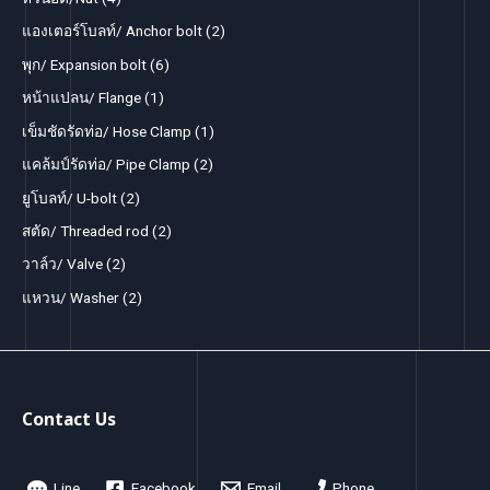
c
c
u
o
o
p
p
2
แองเตอร์โบลท์/ Anchor bolt
2
t
t
c
d
d
r
r
p
s
6
พุก/ Expansion bolt
6
s
t
u
u
o
o
r
p
1
หน้าแปลน/ Flange
1
s
c
c
d
d
o
r
p
1
เข็มชัดรัดท่อ/ Hose Clamp
1
t
t
u
u
d
o
r
p
s
2
แคล้มป์รัดท่อ/ Pipe Clamp
2
s
c
c
u
d
o
r
p
2
ยูโบลท์/ U-bolt
2
t
t
c
u
d
o
r
p
s
2
สตัด/ Threaded rod
2
s
t
c
u
d
o
r
p
2
วาล์ว/ Valve
2
s
t
c
u
d
o
r
p
2
แหวน/ Washer
2
s
t
c
u
d
o
r
p
t
c
u
d
o
r
t
c
u
d
o
s
t
c
u
d
Contact Us
s
t
c
u
s
t
c
Line
Facebook
Email
Phone