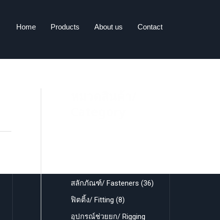
Home
Products
About us
Contact
หมวดสินค้า/
Category
สินค้าทั้งหมด/ All products
3
สลักภัณฑ์/ Fasteners
36
6
8
ฟิตติ้ง/ Fitting
8
p
p
อุปกรณ์ช่วยยก/ Rigging