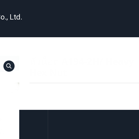
o., Ltd.
หัวน็อต A194-2H/ Heavy
Hex Nut
Category:
สลักภัณฑ์/ Fasteners