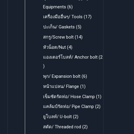
r
r
6
Equipments
6
o
o
p
1
เครื่องมืออื่นๆ/ Tools
17
d
d
r
7
5
ปะเก็น/ Gaskets
5
u
u
o
p
p
1
สกรู/Screw bolt
14
c
c
d
r
r
4
4
หัวน็อต/Nut
4
t
t
u
o
o
p
p
แองเตอร์โบลท์/ Anchor bolt
2
s
s
c
d
d
r
r
2
t
u
u
o
o
p
6
พุก/ Expansion bolt
6
s
c
c
d
d
r
p
1
หน้าแปลน/ Flange
1
t
t
u
u
o
r
p
1
เข็มชัดรัดท่อ/ Hose Clamp
1
s
s
c
c
d
o
r
p
2
แคล้มป์รัดท่อ/ Pipe Clamp
2
t
t
u
d
o
r
p
2
ยูโบลท์/ U-bolt
2
s
s
c
u
d
o
r
p
2
สตัด/ Threaded rod
2
t
c
u
d
o