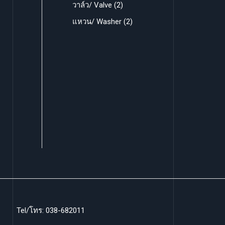
r
p
2
วาล์ว/ Valve
2
s
t
c
u
d
o
r
p
2
แหวน/ Washer
2
s
t
c
u
d
o
r
p
t
c
u
d
o
r
t
c
u
d
o
s
t
c
u
d
s
t
c
u
s
t
c
s
t
s
Tel/โทร: 038-682011