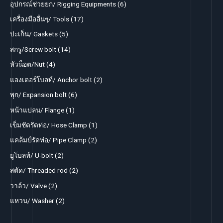
p
6
อุปกรณ์ช่วยยก/ Rigging Equipments
6
r
r
p
1
เครื่องมืออื่นๆ/ Tools
17
o
o
r
7
5
ปะเก็น/ Gaskets
5
d
d
o
p
p
1
สกรู/Screw bolt
14
u
u
d
r
r
4
4
หัวน็อต/Nut
4
c
c
u
o
o
p
p
2
แองเตอร์โบลท์/ Anchor bolt
2
t
t
c
d
d
r
r
p
s
6
พุก/ Expansion bolt
6
s
t
u
u
o
o
r
p
1
หน้าแปลน/ Flange
1
s
c
c
d
d
o
r
p
1
เข็มชัดรัดท่อ/ Hose Clamp
1
t
t
u
u
d
o
r
p
s
2
แคล้มป์รัดท่อ/ Pipe Clamp
2
s
c
c
u
d
o
r
p
2
ยูโบลท์/ U-bolt
2
t
t
c
u
d
o
r
p
s
2
สตัด/ Threaded rod
2
s
t
c
u
d
o
r
p
2
วาล์ว/ Valve
2
s
t
c
u
d
o
r
p
2
แหวน/ Washer
2
s
t
c
u
d
o
r
p
t
c
u