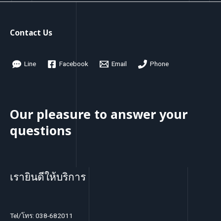
d
o
r
t
c
u
d
o
s
t
c
u
d
Contact Us
s
t
c
u
s
t
c
Line
Facebook
Email
Phone
s
t
s
Our pleasure to answer your
questions
เรายินดีให้บริการ
Tel/โทร: 038-682011